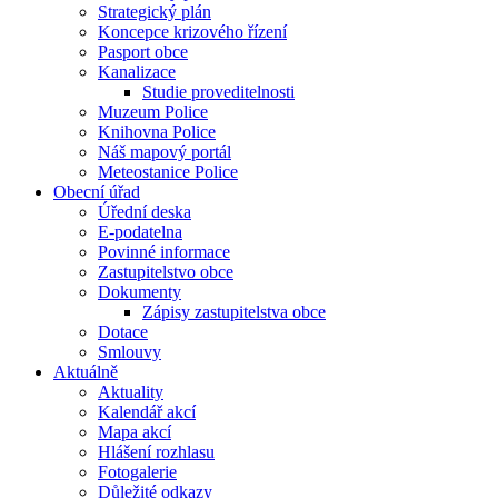
Strategický plán
Koncepce krizového řízení
Pasport obce
Kanalizace
Studie proveditelnosti
Muzeum Police
Knihovna Police
Náš mapový portál
Meteostanice Police
Obecní úřad
Úřední deska
E-podatelna
Povinné informace
Zastupitelstvo obce
Dokumenty
Zápisy zastupitelstva obce
Dotace
Smlouvy
Aktuálně
Aktuality
Kalendář akcí
Mapa akcí
Hlášení rozhlasu
Fotogalerie
Důležité odkazy