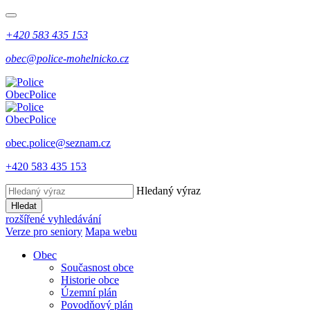
+420 583 435 153
obec@police-mohelnicko.cz
Obec
Police
Obec
Police
obec.police@seznam.cz
+420 583 435 153
Hledaný výraz
Hledat
rozšířené vyhledávání
Verze pro seniory
Mapa webu
Obec
Současnost obce
Historie obce
Územní plán
Povodňový plán