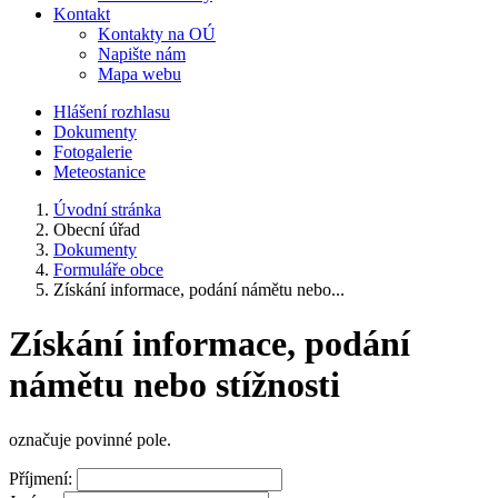
Kontakt
Kontakty na OÚ
Napište nám
Mapa webu
Hlášení rozhlasu
Dokumenty
Fotogalerie
Meteostanice
Úvodní stránka
Obecní úřad
Dokumenty
Formuláře obce
Získání informace, podání námětu nebo...
Získání informace, podání
námětu nebo stížnosti
označuje povinné pole.
Příjmení: