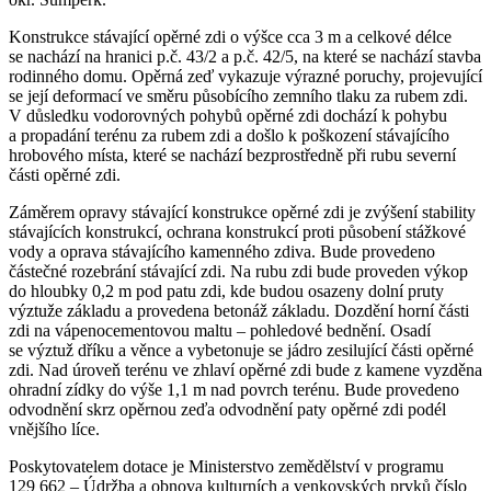
Konstrukce stávající opěrné zdi o výšce cca 3 m a celkové délce
se nachází na hranici p.č. 43/2 a p.č. 42/5, na které se nachází stavba
rodinného domu. Opěrná zeď vykazuje výrazné poruchy, projevující
se její deformací ve směru působícího zemního tlaku za rubem zdi.
V důsledku vodorovných pohybů opěrné zdi dochází k pohybu
a propadání terénu za rubem zdi a došlo k poškození stávajícího
hrobového místa, které se nachází bezprostředně při rubu severní
části opěrné zdi.
Záměrem opravy stávající konstrukce opěrné zdi je zvýšení stability
stávajících konstrukcí, ochrana konstrukcí proti působení stážkové
vody a oprava stávajícího kamenného zdiva. Bude provedeno
částečné rozebrání stávající zdi. Na rubu zdi bude proveden výkop
do hloubky 0,2 m pod patu zdi, kde budou osazeny dolní pruty
výztuže základu a provedena betonáž základu. Dozdění horní části
zdi na vápenocementovou maltu – pohledové bednění. Osadí
se výztuž dříku a věnce a vybetonuje se jádro zesilující části opěrné
zdi. Nad úroveň terénu ve zhlaví opěrné zdi bude z kamene vyzděna
ohradní zídky do výše 1,1 m nad povrch terénu. Bude provedeno
odvodnění skrz opěrnou zeďa odvodnění paty opěrné zdi podél
vnějšího líce.
Poskytovatelem dotace je Ministerstvo zemědělství v programu
129 662 – Údržba a obnova kulturních a venkovských prvků číslo