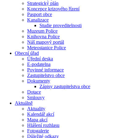
Strategický plán
Koncepce krizového řízení
Pasport obce
Kanalizace
Studie proveditelnosti
Muzeum Police
Knihovna Police
Náš mapový portál
Meteostanice Police
Obecní úřad
Úřední deska
E-podatelna
Povinné informace
Zastupitelstvo obce
Dokumenty
Zápisy zastupitelstva obce
Dotace
Smlouvy
Aktuálně
Aktuality
Kalendář akcí
Mapa akcí
Hlášení rozhlasu
Fotogalerie
Důležité odkazy