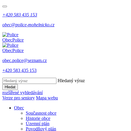
+420 583 435 153
obec@police-mohelnicko.cz
Obec
Police
Obec
Police
obec.police@seznam.cz
+420 583 435 153
Hledaný výraz
Hledat
rozšířené vyhledávání
Verze pro seniory
Mapa webu
Obec
Současnost obce
Historie obce
Územní plán
Povodňový plán