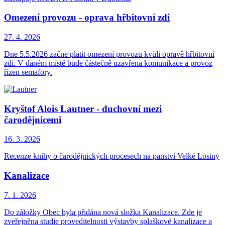
Omezení provozu - oprava hřbitovní zdi
27. 4.
2026
Dne 5.5.2026 začne platit omezení provozu kvůli opravě hřbitovní
zdi. V daném místě bude částečně uzavřena komunikace a provoz
řízen semafory.
Kryštof Alois Lautner - duchovní mezi
čarodějnicemi
16. 3.
2026
Recenze knihy o čarodějnických procesech na panství Velké Losiny
Kanalizace
7. 1.
2026
Do záložky Obec byla přidána nová složka Kanalizace. Zde je
zveřejněna studie proveditelnosti výstavby splaškové kanalizace a