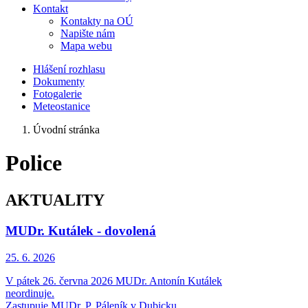
Kontakt
Kontakty na OÚ
Napište nám
Mapa webu
Hlášení rozhlasu
Dokumenty
Fotogalerie
Meteostanice
Úvodní stránka
Police
AKTUALITY
MUDr. Kutálek - dovolená
25. 6.
2026
V pátek 26. června 2026 MUDr. Antonín Kutálek
neordinuje.
Zastupuje MUDr. P. Páleník v Dubicku.