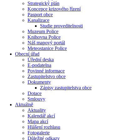
Strategický plán
Koncepce krizového řízení
Pasport obce
Kanalizace
Studie proveditelnosti
Muzeum Police
Knihovna Police
Náš mapový portál
Meteostanice Police
Obecní úřad
Úřední deska
E-podatelna
Povinné informace
Zastupitelstvo obce
Dokumenty
Zápisy zastupitelstva obce
Dotace
Smlouvy
Aktuálně
Aktuality
Kalendář akcí
Mapa akcí
Hlášení rozhlasu
Fotogalerie
Důležité odkazy