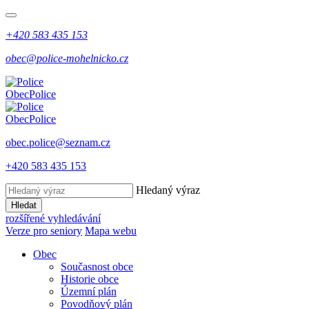
+420 583 435 153
obec@police-mohelnicko.cz
Obec
Police
Obec
Police
obec.police@seznam.cz
+420 583 435 153
Hledaný výraz
Hledat
rozšířené vyhledávání
Verze pro seniory
Mapa webu
Obec
Současnost obce
Historie obce
Územní plán
Povodňový plán