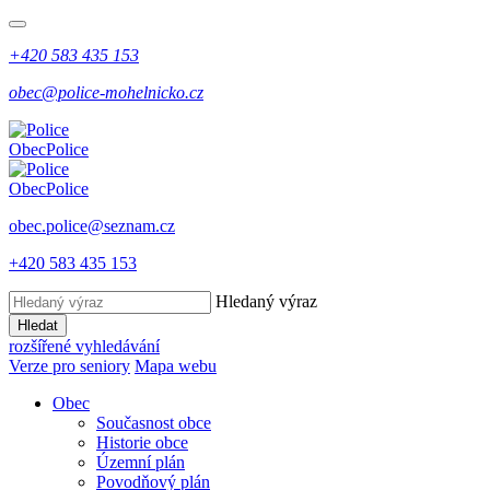
+420 583 435 153
obec@police-mohelnicko.cz
Obec
Police
Obec
Police
obec.police@seznam.cz
+420 583 435 153
Hledaný výraz
Hledat
rozšířené vyhledávání
Verze pro seniory
Mapa webu
Obec
Současnost obce
Historie obce
Územní plán
Povodňový plán