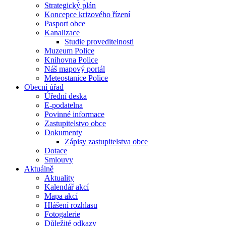
Strategický plán
Koncepce krizového řízení
Pasport obce
Kanalizace
Studie proveditelnosti
Muzeum Police
Knihovna Police
Náš mapový portál
Meteostanice Police
Obecní úřad
Úřední deska
E-podatelna
Povinné informace
Zastupitelstvo obce
Dokumenty
Zápisy zastupitelstva obce
Dotace
Smlouvy
Aktuálně
Aktuality
Kalendář akcí
Mapa akcí
Hlášení rozhlasu
Fotogalerie
Důležité odkazy