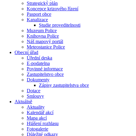
Strategický plán
Koncepce krizového řízení
Pasport obce
Kanalizace
Studie proveditelnosti
Muzeum Police
Knihovna Police
Náš mapový portál
Meteostanice Police
Obecní úřad
Úřední deska
E-podatelna
Povinné informace
Zastupitelstvo obce
Dokumenty
Zápisy zastupitelstva obce
Dotace
Smlouvy
Aktuálně
Aktuality
Kalendář akcí
Mapa akcí
Hlášení rozhlasu
Fotogalerie
Důležité odkazy