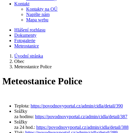
Kontakt
Kontakty na OÚ
Napište nám
Mapa webu
Hlášení rozhlasu
Dokumenty
Fotogalerie
Meteostanice
Úvodní stránka
Obec
Meteostanice Police
Meteostanice Police
Teplota:
https://povodnovyportal.cz/admin/cidla/detail/390
Srážky
za hodinu:
https://povodnovyportal.cz/admin/cidla/detail/387
Srážky
za 24 hod.:
https://povodnovyportal.cz/admin/cidla/detail/388
Tlak:
https://povodnovyportal.cz/admin/cidla/detail/389