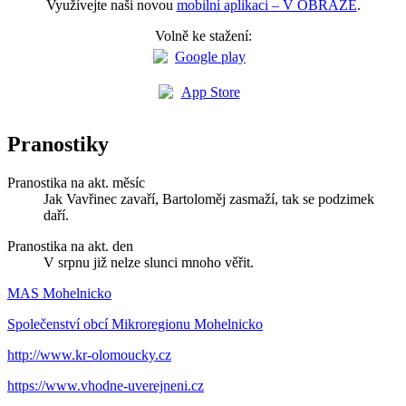
Využívejte naši novou
mobilní aplikaci – V OBRAZE
.
Volně ke stažení:
Pranostiky
Pranostika na akt. měsíc
Jak Vavřinec zavaří, Bartoloměj zasmaží, tak se podzimek
daří.
Pranostika na akt. den
V srpnu již nelze slunci mnoho věřit.
MAS Mohelnicko
Společenství obcí Mikroregionu Mohelnicko
http://www.kr-olomoucky.cz
https://www.vhodne-uverejneni.cz