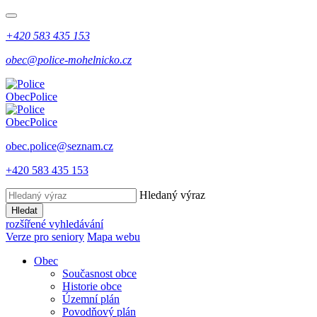
+420 583 435 153
obec@police-mohelnicko.cz
Obec
Police
Obec
Police
obec.police@seznam.cz
+420 583 435 153
Hledaný výraz
Hledat
rozšířené vyhledávání
Verze pro seniory
Mapa webu
Obec
Současnost obce
Historie obce
Územní plán
Povodňový plán