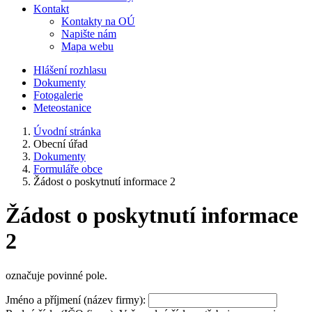
Kontakt
Kontakty na OÚ
Napište nám
Mapa webu
Hlášení rozhlasu
Dokumenty
Fotogalerie
Meteostanice
Úvodní stránka
Obecní úřad
Dokumenty
Formuláře obce
Žádost o poskytnutí informace 2
Žádost o poskytnutí informace
2
označuje povinné pole.
Jméno a příjmení (název firmy):