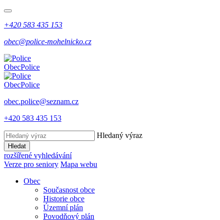
+420 583 435 153
obec@police-mohelnicko.cz
Obec
Police
Obec
Police
obec.police@seznam.cz
+420 583 435 153
Hledaný výraz
Hledat
rozšířené vyhledávání
Verze pro seniory
Mapa webu
Obec
Současnost obce
Historie obce
Územní plán
Povodňový plán