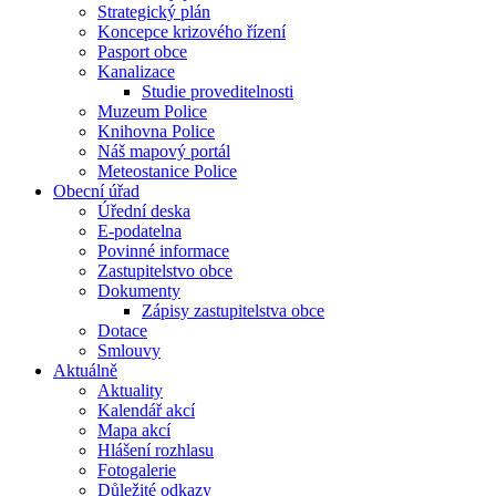
Strategický plán
Koncepce krizového řízení
Pasport obce
Kanalizace
Studie proveditelnosti
Muzeum Police
Knihovna Police
Náš mapový portál
Meteostanice Police
Obecní úřad
Úřední deska
E-podatelna
Povinné informace
Zastupitelstvo obce
Dokumenty
Zápisy zastupitelstva obce
Dotace
Smlouvy
Aktuálně
Aktuality
Kalendář akcí
Mapa akcí
Hlášení rozhlasu
Fotogalerie
Důležité odkazy