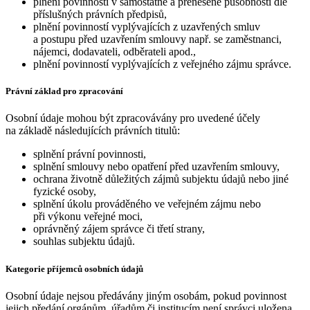
plnění povinností v samostatné a přenesené působnosti dle
příslušných právních předpisů,
plnění povinností vyplývajících z uzavřených smluv
a postupu před uzavřením smlouvy např. se zaměstnanci,
nájemci, dodavateli, odběrateli apod.,
plnění povinností vyplývajících z veřejného zájmu správce.
Právní základ pro zpracování
Osobní údaje mohou být zpracovávány pro uvedené účely
na základě následujících právních titulů:
splnění právní povinnosti,
splnění smlouvy nebo opatření před uzavřením smlouvy,
ochrana životně důležitých zájmů subjektu údajů nebo jiné
fyzické osoby,
splnění úkolu prováděného ve veřejném zájmu nebo
při výkonu veřejné moci,
oprávněný zájem správce či třetí strany,
souhlas subjektu údajů.
Kategorie příjemců osobních údajů
Osobní údaje nejsou předávány jiným osobám, pokud povinnost
jejich předání orgánům, úřadům či institucím není správci uložena