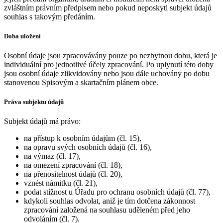
zvláštním právním předpisem nebo pokud neposkytl subjekt údajů
souhlas s takovým předáním.
Doba uložení
Osobní údaje jsou zpracovávány pouze po nezbytnou dobu, která je
individuální pro jednotlivé účely zpracování. Po uplynutí této doby
jsou osobní údaje zlikvidovány nebo jsou dále uchovány po dobu
stanovenou Spisovým a skartačním plánem obce.
Práva subjektu údajů
Subjekt údajů má právo:
na přístup k osobním údajům (čl. 15),
na opravu svých osobních údajů (čl. 16),
na výmaz (čl. 17),
na omezení zpracování (čl. 18),
na přenositelnost údajů (čl. 20),
vznést námitku (čl. 21),
podat stížnost u Úřadu pro ochranu osobních údajů (čl. 77),
kdykoli souhlas odvolat, aniž je tím dotčena zákonnost
zpracování založená na souhlasu uděleném před jeho
odvoláním (čl. 7).