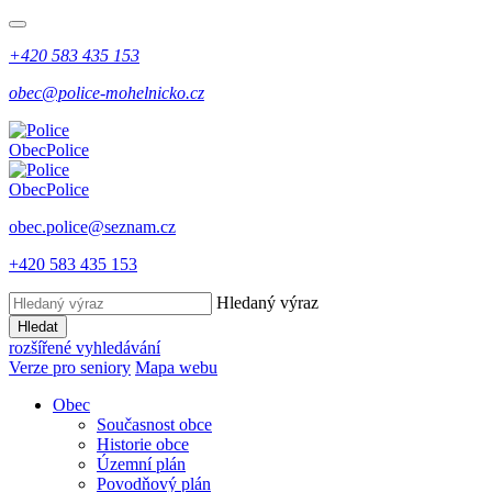
+420 583 435 153
obec@police-mohelnicko.cz
Obec
Police
Obec
Police
obec.police@seznam.cz
+420 583 435 153
Hledaný výraz
Hledat
rozšířené vyhledávání
Verze pro seniory
Mapa webu
Obec
Současnost obce
Historie obce
Územní plán
Povodňový plán