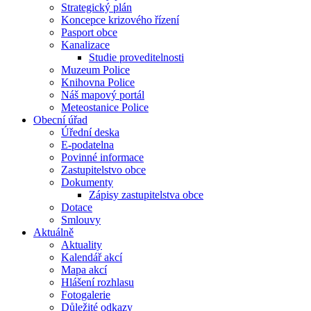
Strategický plán
Koncepce krizového řízení
Pasport obce
Kanalizace
Studie proveditelnosti
Muzeum Police
Knihovna Police
Náš mapový portál
Meteostanice Police
Obecní úřad
Úřední deska
E-podatelna
Povinné informace
Zastupitelstvo obce
Dokumenty
Zápisy zastupitelstva obce
Dotace
Smlouvy
Aktuálně
Aktuality
Kalendář akcí
Mapa akcí
Hlášení rozhlasu
Fotogalerie
Důležité odkazy