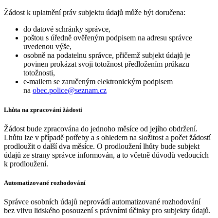
Žádost k uplatnění práv subjektu údajů může být doručena:
do datové schránky správce,
poštou s úředně ověřeným podpisem na adresu správce
uvedenou výše,
osobně na podatelnu správce, přičemž subjekt údajů je
povinen prokázat svoji totožnost předložením průkazu
totožnosti,
e-mailem se zaručeným elektronickým podpisem
na
obec.police@seznam.cz
Lhůta na zpracování žádosti
Žádost bude zpracována do jednoho měsíce od jejího obdržení.
Lhůtu lze v případě potřeby a s ohledem na složitost a počet žádostí
prodloužit o další dva měsíce. O prodloužení lhůty bude subjekt
údajů ze strany správce informován, a to včetně důvodů vedoucích
k prodloužení.
Automatizované rozhodování
Správce osobních údajů neprovádí automatizované rozhodování
bez vlivu lidského posouzení s právními účinky pro subjekty údajů.